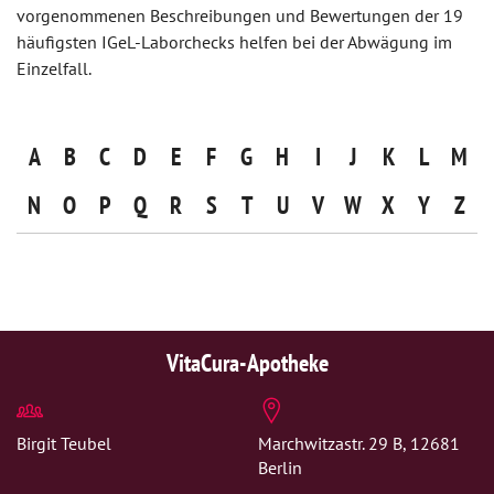
vorgenommenen Beschreibungen und Bewertungen der 19
häufigsten IGeL-Laborchecks helfen bei der Abwägung im
Einzelfall.
A
B
C
D
E
F
G
H
I
J
K
L
M
N
O
P
Q
R
S
T
U
V
W
X
Y
Z
VitaCura-Apotheke
Birgit Teubel
Marchwitzastr. 29 B, 12681
Berlin