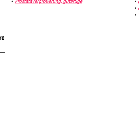
Prostatavergrößerung, gutartige
re