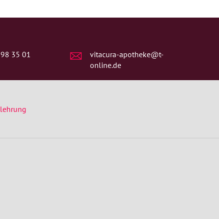
 98 35 01
vitacura-apotheke@t-
online.de
elehrung