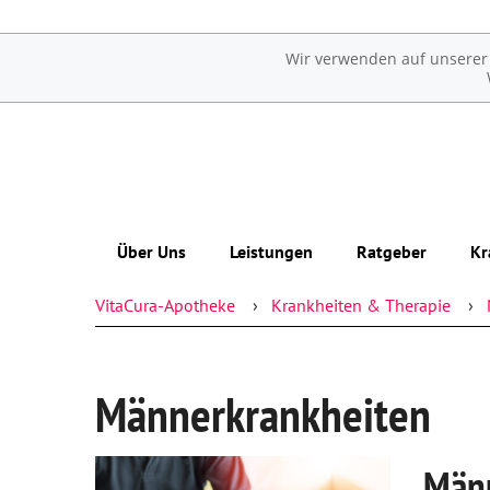
Wir verwenden auf unserer W
Über Uns
Leistungen
Ratgeber
Kr
VitaCura-Apotheke
Krankheiten & Therapie
Das e-Rezept ist da: Wir lösen es ein!
Übersicht
Erkrankungen im Alter
Ohne Rezepte keine Apotheken vor Ort!
Reservierung
Sexualmedizin
Männerkrankheiten
Notdienst
Ästhetische Chirurgie
Beipackzettelsuche
Augen
Männ