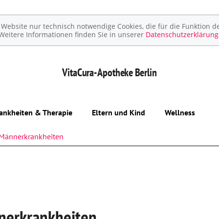
ebsite nur technisch notwendige Cookies, die für die Funktion de
Weitere Informationen finden Sie in unserer
Datenschutzerklärung
VitaCura-Apotheke
Berlin
ankheiten & Therapie
Eltern und Kind
Wellness
Männerkrankheiten
Unerfüllter Kinderwunsch
Schwangerschaft
Geburt und Stillzeit
Kinderkrankheiten
erkrankheiten