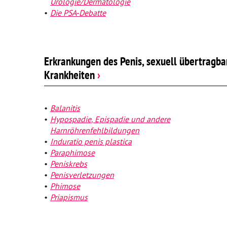
Urologie/Dermatologie
Psychische Erkrankungen
Die PSA-Debatte
Neurologie
Schmerz- und Schlafmedizin
Erkrankungen des Penis, sexuell übertragba
Krankheiten
›
Frauenkrankheiten
Männerkrankheiten
Balanitis
Hypospadie, Epispadie und andere
Harnröhrenfehlbildungen
Induratio penis plastica
Paraphimose
Peniskrebs
Penisverletzungen
Phimose
Priapismus