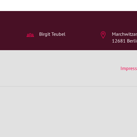
Birgit Teubel
Marchwitzast
12681 Berli
Impres