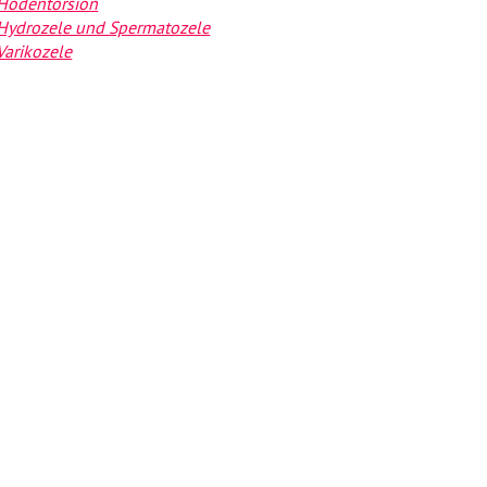
Hodentorsion
Hydrozele und Spermatozele
Varikozele